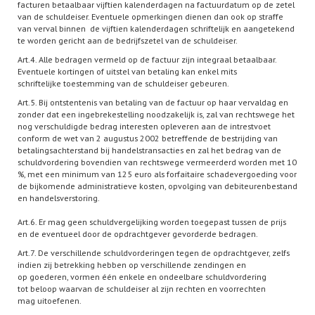
facturen betaalbaar vijftien kalenderdagen na factuurdatum op de zetel
van de schuldeiser. Eventuele opmerkingen dienen dan ook op straffe
van verval binnen de vijftien kalenderdagen schriftelijk en aangetekend
te worden gericht aan de bedrijfszetel van de schuldeiser.
Art.4. Alle bedragen vermeld op de factuur zijn integraal betaalbaar.
Eventuele kortingen of uitstel van betaling kan enkel mits
schriftelijke toestemming van de schuldeiser gebeuren.
Art.5. Bij ontstentenis van betaling van de factuur op haar vervaldag en
zonder dat een ingebrekestelling noodzakelijk is, zal van rechtswege het
nog verschuldigde bedrag interesten opleveren aan de intrestvoet
conform de wet van 2 augustus 2002 betreffende de bestrijding van
betalingsachterstand bij handelstransacties en zal het bedrag van de
schuldvordering bovendien van rechtswege vermeerderd worden met 10
%, met een minimum van 125 euro als forfaitaire schadevergoeding voor
de bijkomende administratieve kosten, opvolging van debiteurenbestand
en handelsverstoring.
Art.6. Er mag geen schuldvergelijking worden toegepast tussen de prijs
en de eventueel door de opdrachtgever gevorderde bedragen.
Art.7. De verschillende schuldvorderingen tegen de opdrachtgever, zelfs
indien zij betrekking hebben op verschillende zendingen en
op goederen, vormen één enkele en ondeelbare schuldvordering
tot beloop waarvan de schuldeiser al zijn rechten en voorrechten
mag uitoefenen.