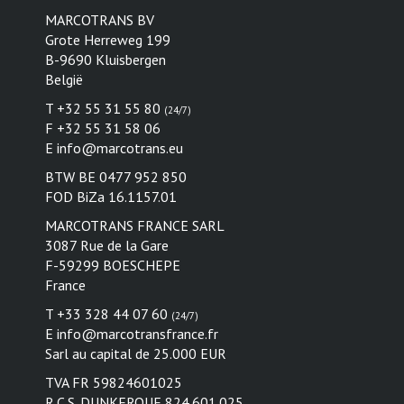
MARCOTRANS BV
Grote Herreweg 199
B-9690 Kluisbergen
België
T +32 55 31 55 80
(24/7)
F +32 55 31 58 06
E
info@marcotrans.eu
BTW BE 0477 952 850
FOD BiZa 16.1157.01
MARCOTRANS FRANCE SARL
3087 Rue de la Gare
F-59299 BOESCHEPE
France
T +33 328 44 07 60
(24/7)
E
info@marcotransfrance.fr
Sarl au capital de 25.000 EUR
TVA FR 59824601025
R.C.S. DUNKERQUE 824.601.025