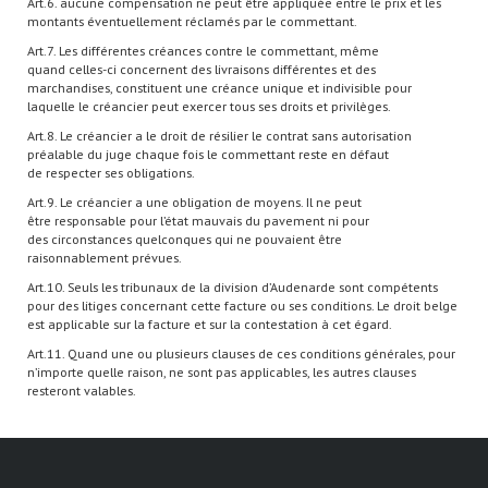
Art.6. aucune compensation ne peut être appliquée entre le prix et les
montants éventuellement réclamés par le commettant.
Art.7. Les différentes créances contre le commettant, même
quand celles-ci concernent des livraisons différentes et des
marchandises, constituent une créance unique et indivisible pour
laquelle le créancier peut exercer tous ses droits et privilèges.
Art.8. Le créancier a le droit de résilier le contrat sans autorisation
préalable du juge chaque fois le commettant reste en défaut
de respecter ses obligations.
Art.9. Le créancier a une obligation de moyens. Il ne peut
être responsable pour l’état mauvais du pavement ni pour
des circonstances quelconques qui ne pouvaient être
raisonnablement prévues.
Art.10. Seuls les tribunaux de la division d’Audenarde sont compétents
pour des litiges concernant cette facture ou ses conditions. Le droit belge
est applicable sur la facture et sur la contestation à cet égard.
Art.11. Quand une ou plusieurs clauses de ces conditions générales, pour
n’importe quelle raison, ne sont pas applicables, les autres clauses
resteront valables.