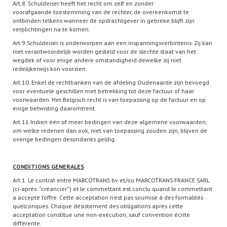
Art.8. Schuldeiser heeft het recht om zelf en zonder
voorafgaande toestemming van de rechter, de overeenkomst te
ontbinden telkens wanneer de opdrachtgever in gebreke blijft zijn
verplichtingen na te komen.
Art.9.Schuldeiser is onderworpen aan een inspanningsverbintenis. Zij kan
niet verantwoordelijk worden gesteld voor de slechte staat van het
wegdek of voor enige andere omstandigheid dewelke zij niet
redelijkerwijs kon voorzien.
Art.10. Enkel de rechtbanken van de afdeling Oudenaarde zijn bevoegd
voor eventuele geschillen met betrekking tot deze factuur of haar
voorwaarden. Het Belgisch recht is van toepassing op de factuur en op
enige betwisting daaromtrent.
Art.11.Indien één of meer bedingen van deze algemene voorwaarden,
om welke redenen dan ook, niet van toepassing zouden zijn, blijven de
overige bedingen desondanks geldig.
CONDITIONS GENERALES
Art.1. Le contrat entre MARCOTRANS bv et/ou MARCOTRANS FRANCE SARL
(ci-après: “créancier”) et le commettant est conclu quand le commettant
a accepté l’offre. Cette acceptation n’est pas soumise à des formalités
quelconques. Chaque désistement des obligations après cette
acceptation constitue une non-exécution, sauf convention écrite
différente.