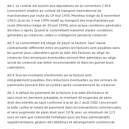
Art.2. Le contrat est soumis aux stipulations de la convention C.M.R.
(convention relative au contrat de transport international de
marchandises par route du 19 mai 1956, Moniteur belge du 8 novembre
1962), la loi du 3 mai 1999 relatif au transport des marchandises par
route (Moniteur belge de 30 juin 1999), ainsi qu’aux conditions générales
décrites ci-après. Quand le commettant transmet d’autre conditions
générales au créancier, celles-ci n’obligeront jamais le créancier.
Art.3. Le commettant est obligé de payer la facture. Sauf clause
contractuelle différente entre les parties les factures sont payables dans
les quinze jours calendriers après la date des factures au siège du
créancier. Des remarques éventuelles doivent être adressées au siège
social du créancier par lettre recommandée et dans les guinze jours
calendriers.
Art.4.Tous les montants mentionnés sur la facture sont
intégralement payables. Des réductions éventuelles ou des remises de
paiements peuvent être accordées après consentement du créancier.
Art.5. A défaut de paiement de la facture à la date d’échéance et
sans mise en demeure préalable, le montant dû engendra de plein
droit des intérêts au taux conforme à la loi du 2 août 2002 concernant
la lutte contre le retard de paiement dans les transactions commerciales,
et sera augmenté de plein droit avec 10 %, avec un minimum de 125
euro en tant que indemnité forfaitaire pour les frais administratifs
supplémentaires, gestion des débiteurs et dérangement commercial.