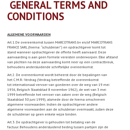
GENERAL TERMS AND
CONDITIONS
ALGEMENE VOORWAARDEN
Art.1.De overeenkomst tussen MARCOTRANS bv en/of MARCOTRANS
FRANCE SARL (hierna: “schuldeiser”) en opdrachtgever komt tot
stand wanneer opdrachtgever de offerte heeft aanvaard. Deze
aanvaarding is aan geen formele vereisten onderworpen. Elke afstand
van plichten na deze aanvaarding komt neer op een contractbreuk,
behoudens andersluidende schriftelijke overeenkomst.
Art.2. De overeenkomst wordt beheerst door de bepalingen van
het C.M.R.- Verdrag (Verdrag betreffende de overeenkomst
tot internationaal vervoer van goederen over de weg van 19 mei
1956, Belgisch Staatsblad 8 november 1962), de wet van 3 mei
1999 betreffende het vervoer van zaken over de weg (Belgisch
Staatsblad 30 juni 1999), alsmede door de hierna omschreven
algemene voorwaarden. Indien de opdrachtgever andere
algemene voorwaarden aan de schuldeiser overmaakt, zullen deze
de schuldeiser op geen enkele wijze binden.
Art.3. De opdrachtgever is gehouden tot betaling van de
factuur. Behoudens andersluidend beding tussen partijen zijn de